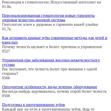
Революция в стоматологии: Искусственный интеллект на
0
1.8к.
Персонализированная стоматология новые горизонты
здоровья челюстно-лицевой системы
Гнатология: ключ к здоровью и гармонии вашей улыбки
0
1.7к.
Как исправить кривые зубы современные методы для детей и
взрослых
Почему челюсть щелкает и болит: причины и упражнения
0
527
Упражнения при заболеваниях височно-нижечелюстного
сустава
Вас беспокоит, что челюсть болит при жевании с одной
стороны?
0
566
Ортодонтия: особенности, виды лечения, оборудование
Вы когда-нибудь задумывались, почему порой болит челюсть
0
508
Подготовка к протезированию зубов
Каждый шаг на пути к протезированию зубов, будь то