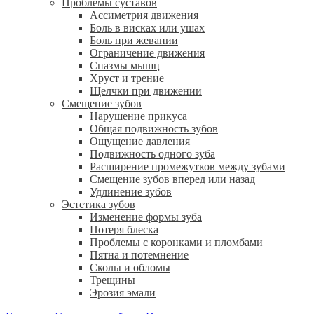
Проблемы суставов
Ассиметрия движения
Боль в висках или ушах
Боль при жевании
Ограничение движения
Спазмы мышц
Хруст и трение
Щелчки при движении
Смещение зубов
Нарушение прикуса
Общая подвижность зубов
Ощущение давления
Подвижность одного зуба
Расширение промежутков между зубами
Смещение зубов вперед или назад
Удлинение зубов
Эстетика зубов
Изменение формы зуба
Потеря блеска
Проблемы с коронками и пломбами
Пятна и потемнение
Сколы и обломы
Трещины
Эрозия эмали