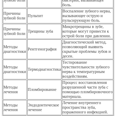
зубной боли
бактерий, вызывающее
боль.
Воспаление зубного нерва,
Причины
Пульпит
вызывающее острую и
зубной боли
пульсирующую боль.
Микротрещины в зубе,
Причины
Трещины зуба
которые могут привести к
зубной боли
острой боли при давлении.
Диагностический метод,
Методы
позволяющий выявить
Рентгенография
диагностики
скрытые проблемы зубов и
десен.
Тестирование
Методы
чувствительности зубного
Термодиагностика
диагностики
нерва к температурным
воздействиям.
Процесс восстановления
Методы
разрушенной части зуба с
Пломбирование
лечения
помощью пломбировочного
материала.
Лечение внутреннего
Методы
Эндодонтическое
пространства зуба,
лечения
лечение
пораженного инфекцией.