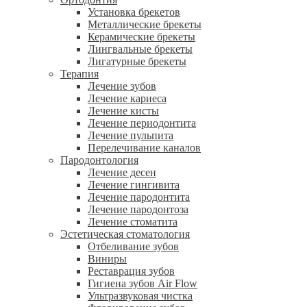
Установка брекетов
Металлические брекеты
Керамические брекеты
Лингвальные брекеты
Лигатурные брекеты
Терапия
Лечение зубов
Лечение кариеса
Лечение кисты
Лечение периодонтита
Лечение пульпита
Перелечивание каналов
Пародонтология
Лечение десен
Лечение гингивита
Лечение пародонтита
Лечение пародонтоза
Лечение стоматита
Эстетическая стоматология
Отбеливание зубов
Виниры
Реставрация зубов
Гигиена зубов Air Flow
Ультразвуковая чистка