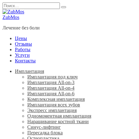
Перейти
Search
к
for:
содержанию
ZubMos
Лечение без боли
Цены
Отзывы
Работы
Услуги
Контакты
Имплантация
Имплантация под ключ
Имплантация All-on-3
Имплантация All-on-4
Имплантация All-on-6
Комплексная имплантация
Имплантация всех зубов
Экспресс имплантация
Одномоментная имплантация
Наращивание костной ткани
Синус-лифтинг
Пересадка блока
Остеопластика