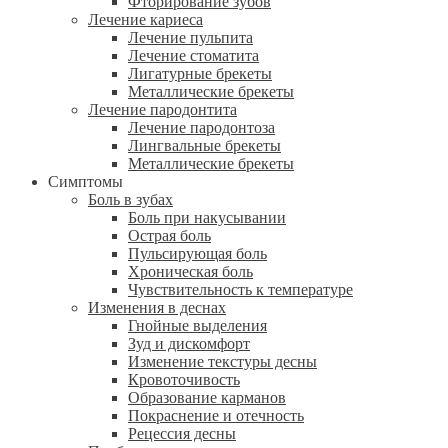
Фторирование зубов
Лечение кариеса
Лечение пульпита
Лечение стоматита
Лигатурные брекеты
Металлические брекеты
Лечение пародонтита
Лечение пародонтоза
Лингвальные брекеты
Металлические брекеты
Симптомы
Боль в зубах
Боль при накусывании
Острая боль
Пульсирующая боль
Хроническая боль
Чувствительность к температуре
Изменения в деснах
Гнойные выделения
Зуд и дискомфорт
Изменение текстуры десны
Кровоточивость
Образование карманов
Покраснение и отечность
Рецессия десны