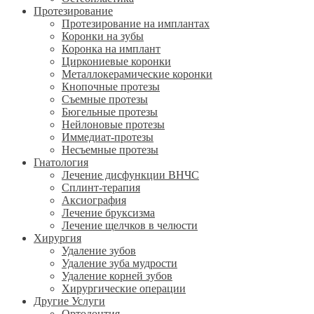
Протезирование
Протезирование на имплантах
Коронки на зубы
Коронка на имплант
Циркониевые коронки
Металлокерамические коронки
Кнопочные протезы
Съемные протезы
Бюгельные протезы
Нейлоновые протезы
Иммедиат-протезы
Несъемные протезы
Гнатология
Лечение дисфункции ВНЧС
Сплинт-терапия
Аксиография
Лечение бруксизма
Лечение щелчков в челюсти
Хирургия
Удаление зубов
Удаление зуба мудрости
Удаление корней зубов
Хирургические операции
Другие Услуги
Ортодонтия