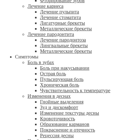
Фторирование зубов
Лечение кариеса
Лечение пульпита
Лечение стоматита
Лигатурные брекеты
Металлические брекеты
Лечение пародонтита
Лечение пародонтоза
Лингвальные брекеты
Металлические брекеты
Симптомы
Боль в зубах
Боль при накусывании
Острая боль
Пульсирующая боль
Хроническая боль
Чувствительность к температуре
Изменения в деснах
Гнойные выделения
Зуд и дискомфорт
Изменение текстуры десны
Кровоточивость
Образование карманов
Покраснение и отечность
Рецессия десны