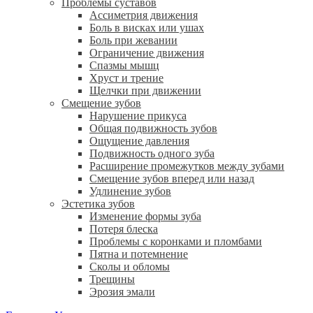
Проблемы суставов
Ассиметрия движения
Боль в висках или ушах
Боль при жевании
Ограничение движения
Спазмы мышц
Хруст и трение
Щелчки при движении
Смещение зубов
Нарушение прикуса
Общая подвижность зубов
Ощущение давления
Подвижность одного зуба
Расширение промежутков между зубами
Смещение зубов вперед или назад
Удлинение зубов
Эстетика зубов
Изменение формы зуба
Потеря блеска
Проблемы с коронками и пломбами
Пятна и потемнение
Сколы и обломы
Трещины
Эрозия эмали