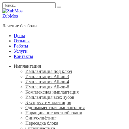
Перейти
Search
к
for:
содержанию
ZubMos
Лечение без боли
Цены
Отзывы
Работы
Услуги
Контакты
Имплантация
Имплантация под ключ
Имплантация All-on-3
Имплантация All-on-4
Имплантация All-on-6
Комплексная имплантация
Имплантация всех зубов
Экспресс имплантация
Одномоментная имплантация
Наращивание костной ткани
Синус-лифтинг
Пересадка блока
Остеопластика