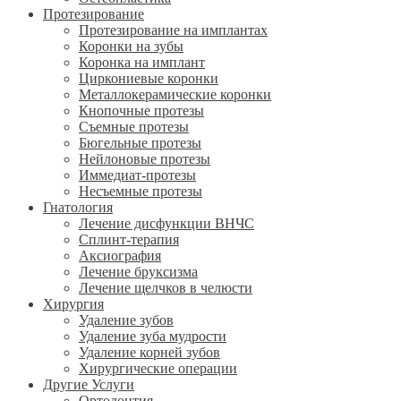
Протезирование
Протезирование на имплантах
Коронки на зубы
Коронка на имплант
Циркониевые коронки
Металлокерамические коронки
Кнопочные протезы
Съемные протезы
Бюгельные протезы
Нейлоновые протезы
Иммедиат-протезы
Несъемные протезы
Гнатология
Лечение дисфункции ВНЧС
Сплинт-терапия
Аксиография
Лечение бруксизма
Лечение щелчков в челюсти
Хирургия
Удаление зубов
Удаление зуба мудрости
Удаление корней зубов
Хирургические операции
Другие Услуги
Ортодонтия