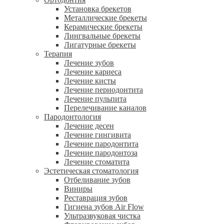
Установка брекетов
Металлические брекеты
Керамические брекеты
Лингвальные брекеты
Лигатурные брекеты
Терапия
Лечение зубов
Лечение кариеса
Лечение кисты
Лечение периодонтита
Лечение пульпита
Перелечивание каналов
Пародонтология
Лечение десен
Лечение гингивита
Лечение пародонтита
Лечение пародонтоза
Лечение стоматита
Эстетическая стоматология
Отбеливание зубов
Виниры
Реставрация зубов
Гигиена зубов Air Flow
Ультразвуковая чистка