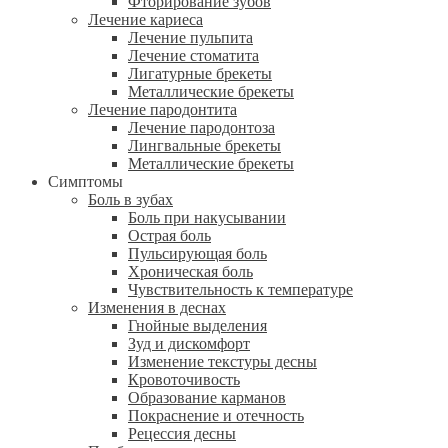
Фторирование зубов
Лечение кариеса
Лечение пульпита
Лечение стоматита
Лигатурные брекеты
Металлические брекеты
Лечение пародонтита
Лечение пародонтоза
Лингвальные брекеты
Металлические брекеты
Симптомы
Боль в зубах
Боль при накусывании
Острая боль
Пульсирующая боль
Хроническая боль
Чувствительность к температуре
Изменения в деснах
Гнойные выделения
Зуд и дискомфорт
Изменение текстуры десны
Кровоточивость
Образование карманов
Покраснение и отечность
Рецессия десны