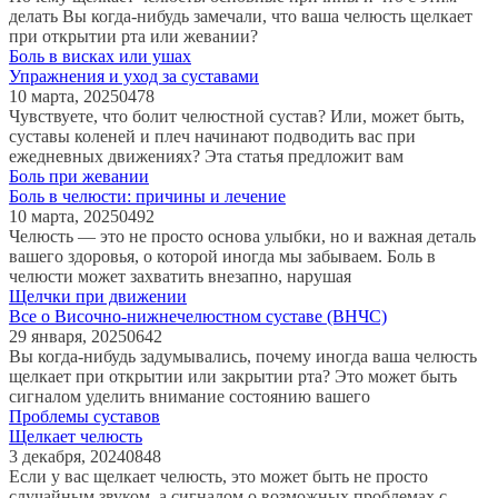
делать Вы когда-нибудь замечали, что ваша челюсть щелкает
при открытии рта или жевании?
Боль в висках или ушах
Упражнения и уход за суставами
10 марта, 2025
0
478
Чувствуете, что болит челюстной сустав? Или, может быть,
суставы коленей и плеч начинают подводить вас при
ежедневных движениях? Эта статья предложит вам
Боль при жевании
Боль в челюсти: причины и лечение
10 марта, 2025
0
492
Челюсть — это не просто основа улыбки, но и важная деталь
вашего здоровья, о которой иногда мы забываем. Боль в
челюсти может захватить внезапно, нарушая
Щелчки при движении
Все о Височно-нижнечелюстном суставе (ВНЧС)
29 января, 2025
0
642
Вы когда-нибудь задумывались, почему иногда ваша челюсть
щелкает при открытии или закрытии рта? Это может быть
сигналом уделить внимание состоянию вашего
Проблемы суставов
Щелкает челюсть
3 декабря, 2024
0
848
Если у вас щелкает челюсть, это может быть не просто
случайным звуком, а сигналом о возможных проблемах с