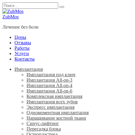
Перейти
Search
к
for:
содержанию
ZubMos
Лечение без боли
Цены
Отзывы
Работы
Услуги
Контакты
Имплантация
Имплантация под ключ
Имплантация All-on-3
Имплантация All-on-4
Имплантация All-on-6
Комплексная имплантация
Имплантация всех зубов
Экспресс имплантация
Одномоментная имплантация
Наращивание костной ткани
Синус-лифтинг
Пересадка блока
Остеопластика