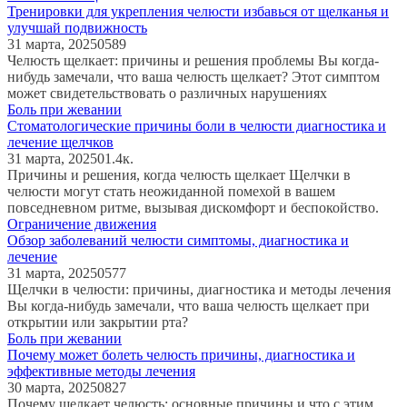
Тренировки для укрепления челюсти избавься от щелканья и
улучшай подвижность
31 марта, 2025
0
589
Челюсть щелкает: причины и решения проблемы Вы когда-
нибудь замечали, что ваша челюсть щелкает? Этот симптом
может свидетельствовать о различных нарушениях
Боль при жевании
Стоматологические причины боли в челюсти диагностика и
лечение щелчков
31 марта, 2025
0
1.4к.
Причины и решения, когда челюсть щелкает Щелчки в
челюсти могут стать неожиданной помехой в вашем
повседневном ритме, вызывая дискомфорт и беспокойство.
Ограничение движения
Обзор заболеваний челюсти симптомы, диагностика и
лечение
31 марта, 2025
0
577
Щелчки в челюсти: причины, диагностика и методы лечения
Вы когда-нибудь замечали, что ваша челюсть щелкает при
открытии или закрытии рта?
Боль при жевании
Почему может болеть челюсть причины, диагностика и
эффективные методы лечения
30 марта, 2025
0
827
Почему щелкает челюсть: основные причины и что с этим