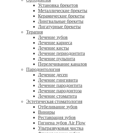
Установка брекетов
Металлические брекеты
Керамические брекеты
Лингвальные брекеты
Лигатурные брекеты
Терапия
Лечение зубов
Лечение кариеса
Лечение кисты
Лечение периодонтита
Лечение пульпита
Перелечивание каналов
Пародонтология
Лечение десен
Лечение гингивита
Лечение пародонтита
Лечение пародонтоза
Лечение стоматита
Эстетическая стоматология
Отбеливание зубов
Виниры
Реставрация зубов
Гигиена зубов Air Flow
Ультразвуковая чистка