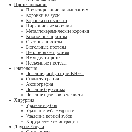
Протезирование
Протезирование на имплантах
Коронки на зубы
Коронка на имплант
Циркониевые коронки
Металлокерамические коронки
Кнопочные протезы
Съемные протезы
Бюгельные протезы
Нейлоновые протезы
Иммедиат-протезы
Несъемные протезы
Гнатология
Лечение дисфункции ВНЧС
Сплинт-терапия
Аксиография
Лечение бруксизма
Лечение щелчков в челюсти
Хирургия
Удаление зубов
Удаление зуба мудрости
Удаление корней зубов
Хирургические операции
Другие Услуги
Ортодонтия