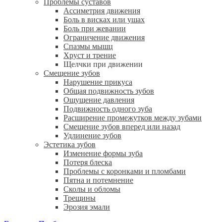
Проблемы суставов
Ассиметрия движения
Боль в висках или ушах
Боль при жевании
Ограничение движения
Спазмы мышц
Хруст и трение
Щелчки при движении
Смещение зубов
Нарушение прикуса
Общая подвижность зубов
Ощущение давления
Подвижность одного зуба
Расширение промежутков между зубами
Смещение зубов вперед или назад
Удлинение зубов
Эстетика зубов
Изменение формы зуба
Потеря блеска
Проблемы с коронками и пломбами
Пятна и потемнение
Сколы и обломы
Трещины
Эрозия эмали