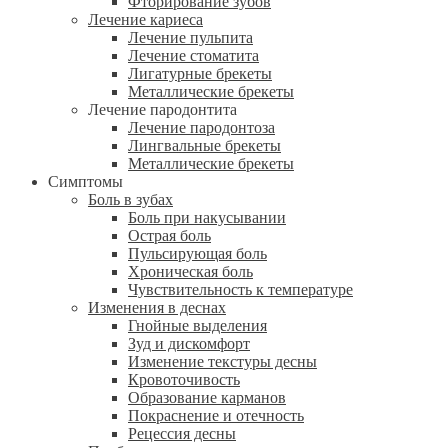
Фторирование зубов
Лечение кариеса
Лечение пульпита
Лечение стоматита
Лигатурные брекеты
Металлические брекеты
Лечение пародонтита
Лечение пародонтоза
Лингвальные брекеты
Металлические брекеты
Симптомы
Боль в зубах
Боль при накусывании
Острая боль
Пульсирующая боль
Хроническая боль
Чувствительность к температуре
Изменения в деснах
Гнойные выделения
Зуд и дискомфорт
Изменение текстуры десны
Кровоточивость
Образование карманов
Покраснение и отечность
Рецессия десны