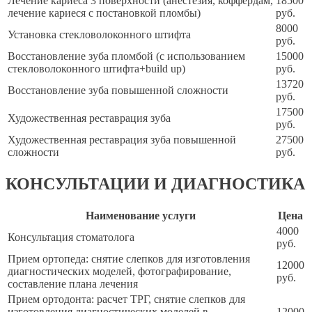
Лечение кариеса 3 поверхности (анестезия, коффердам,
18500
лечение кариеся с постановкой пломбы)
руб.
8000
Установка стекловолоконного штифта
руб.
Восстановление зуба пломбой (с использованием
15000
стекловолоконного штифта+build up)
руб.
13720
Восстановление зуба повышенной сложности
руб.
17500
Художественная реставрация зуба
руб.
Художественная реставрация зуба повышенной
27500
сложности
руб.
КОНСУЛЬТАЦИИ И ДИАГНОСТИКА
Наименование услуги
Цена
4000
Консультация стоматолога
руб.
Прием ортопеда: снятие слепков для изготовления
12000
диагностических моделей, фотографирование,
руб.
составление плана лечения
Прием ортодонта: расчет ТРГ, снятие слепков для
изготовления диагностических моделей в
12000