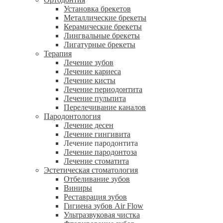
Установка брекетов
Металлические брекеты
Керамические брекеты
Лингвальные брекеты
Лигатурные брекеты
Терапия
Лечение зубов
Лечение кариеса
Лечение кисты
Лечение периодонтита
Лечение пульпита
Перелечивание каналов
Пародонтология
Лечение десен
Лечение гингивита
Лечение пародонтита
Лечение пародонтоза
Лечение стоматита
Эстетическая стоматология
Отбеливание зубов
Виниры
Реставрация зубов
Гигиена зубов Air Flow
Ультразвуковая чистка