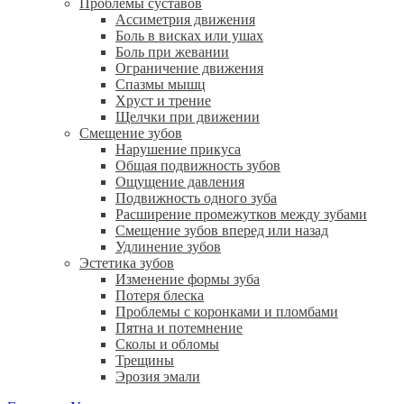
Проблемы суставов
Ассиметрия движения
Боль в висках или ушах
Боль при жевании
Ограничение движения
Спазмы мышц
Хруст и трение
Щелчки при движении
Смещение зубов
Нарушение прикуса
Общая подвижность зубов
Ощущение давления
Подвижность одного зуба
Расширение промежутков между зубами
Смещение зубов вперед или назад
Удлинение зубов
Эстетика зубов
Изменение формы зуба
Потеря блеска
Проблемы с коронками и пломбами
Пятна и потемнение
Сколы и обломы
Трещины
Эрозия эмали