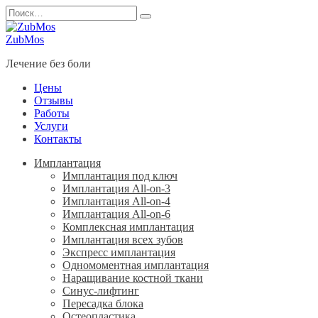
Перейти
Search
к
for:
содержанию
ZubMos
Лечение без боли
Цены
Отзывы
Работы
Услуги
Контакты
Имплантация
Имплантация под ключ
Имплантация All-on-3
Имплантация All-on-4
Имплантация All-on-6
Комплексная имплантация
Имплантация всех зубов
Экспресс имплантация
Одномоментная имплантация
Наращивание костной ткани
Синус-лифтинг
Пересадка блока
Остеопластика