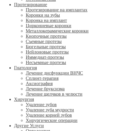
Протезирование
Протезирование на имплантах
Коронки на зубы
Коронка на имплант
Циркониевые коронки
Металлокерамические коронки
Кнопочные протезы
Съемные протезы
Бюгельные протезы
Нейлоновые протезы
Иммедиат-протезы
Несъемные протезы
Гнатология
Лечение дисфункции ВНЧС
Сплинт-терапия
Аксиография
Лечение бруксизма
Лечение щелчков в челюсти
Хирургия
Удаление зубов
Удаление зуба мудрости
Удаление корней зубов
Хирургические операции
Другие Услуги
Ортодонтия