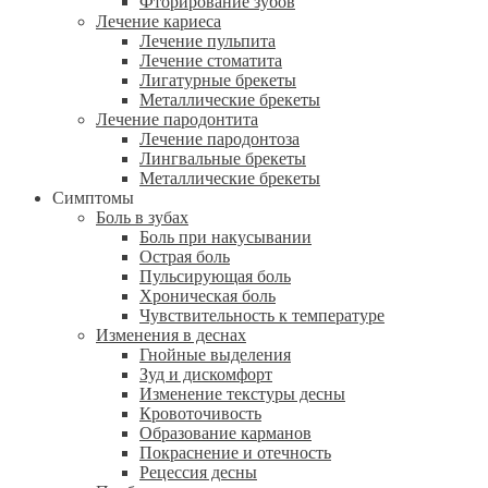
Фторирование зубов
Лечение кариеса
Лечение пульпита
Лечение стоматита
Лигатурные брекеты
Металлические брекеты
Лечение пародонтита
Лечение пародонтоза
Лингвальные брекеты
Металлические брекеты
Симптомы
Боль в зубах
Боль при накусывании
Острая боль
Пульсирующая боль
Хроническая боль
Чувствительность к температуре
Изменения в деснах
Гнойные выделения
Зуд и дискомфорт
Изменение текстуры десны
Кровоточивость
Образование карманов
Покраснение и отечность
Рецессия десны