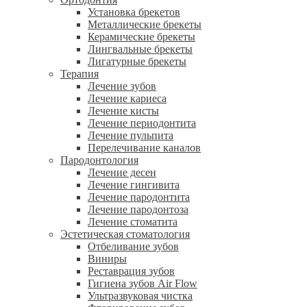
Установка брекетов
Металлические брекеты
Керамические брекеты
Лингвальные брекеты
Лигатурные брекеты
Терапия
Лечение зубов
Лечение кариеса
Лечение кисты
Лечение периодонтита
Лечение пульпита
Перелечивание каналов
Пародонтология
Лечение десен
Лечение гингивита
Лечение пародонтита
Лечение пародонтоза
Лечение стоматита
Эстетическая стоматология
Отбеливание зубов
Виниры
Реставрация зубов
Гигиена зубов Air Flow
Ультразвуковая чистка