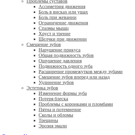
Проблемы суставов
Ассиметрия движения
Боль в висках или ушах
Боль при жевании
Ограничение движения
Спазмы мышц
Хруст и трение
Щелчки при движении
Смещение зубов
Нарушение прикуса
Общая подвижность зубов
Ощущение давления
Подвижность одного зуба
Расширение промежутков между зубами
Смещение зубов вперед или назад
Удлинение зубов
Эстетика зубов
Изменение формы зуба
Потеря блеска
Проблемы с коронками и пломбами
Пятна и потемнение
Сколы и обломы
Трещины
Эрозия эмали