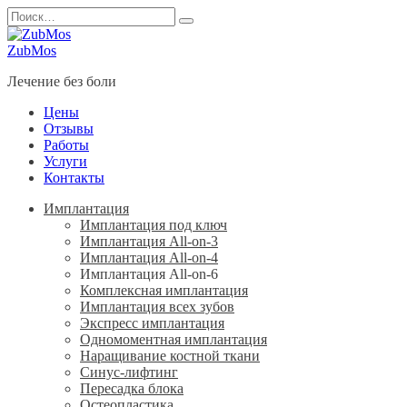
Перейти
Search
к
for:
содержанию
ZubMos
Лечение без боли
Цены
Отзывы
Работы
Услуги
Контакты
Имплантация
Имплантация под ключ
Имплантация All-on-3
Имплантация All-on-4
Имплантация All-on-6
Комплексная имплантация
Имплантация всех зубов
Экспресс имплантация
Одномоментная имплантация
Наращивание костной ткани
Синус-лифтинг
Пересадка блока
Остеопластика