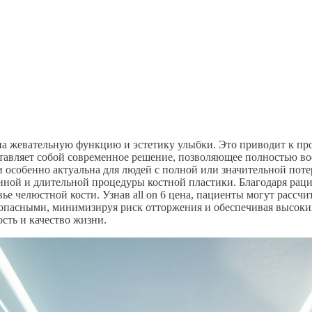
я на жевательную функцию и эстетику улыбки. Это приводит к п
тавляет собой современное решение, позволяющее полностью вос
 особенно актуальна для людей с полной или значительной потер
нной и длительной процедуры костной пластики. Благодаря рац
ье челюстной кости. Узнав all on 6 цена, пациенты могут рассч
езопасными, минимизируя риск отторжения и обеспечивая высоки
ость и качество жизни.