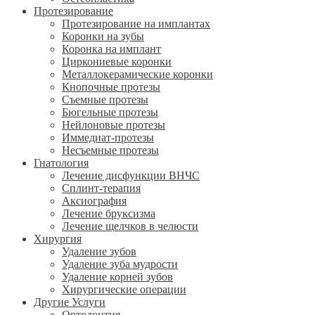
Протезирование
Протезирование на имплантах
Коронки на зубы
Коронка на имплант
Циркониевые коронки
Металлокерамические коронки
Кнопочные протезы
Съемные протезы
Бюгельные протезы
Нейлоновые протезы
Иммедиат-протезы
Несъемные протезы
Гнатология
Лечение дисфункции ВНЧС
Сплинт-терапия
Аксиография
Лечение бруксизма
Лечение щелчков в челюсти
Хирургия
Удаление зубов
Удаление зуба мудрости
Удаление корней зубов
Хирургические операции
Другие Услуги
Ортодонтия