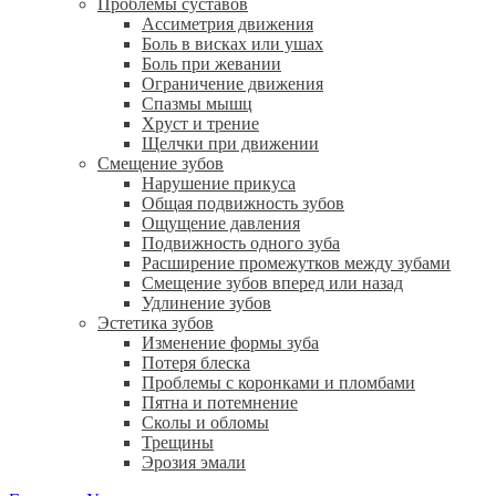
Проблемы суставов
Ассиметрия движения
Боль в висках или ушах
Боль при жевании
Ограничение движения
Спазмы мышц
Хруст и трение
Щелчки при движении
Смещение зубов
Нарушение прикуса
Общая подвижность зубов
Ощущение давления
Подвижность одного зуба
Расширение промежутков между зубами
Смещение зубов вперед или назад
Удлинение зубов
Эстетика зубов
Изменение формы зуба
Потеря блеска
Проблемы с коронками и пломбами
Пятна и потемнение
Сколы и обломы
Трещины
Эрозия эмали