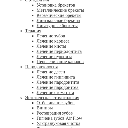
Установка брекетов
Металлические брекеты
Керамические брекеты
Лингвальные брекеты
Лигатурные брекеты
Терапия
Лечение зубов
Лечение кариеса
Лечение кисты
Лечение периодонтита
Лечение пульпита
Перелечивание каналов
Пародонтология
Лечение десен
Лечение гингивита
Лечение пародонтита
Лечение пародонтоза
Лечение стоматита
Эстетическая стоматология
Отбеливание зубов
Виниры
Реставрация зубов
Гигиена зубов Air Flow
Ультразвуковая чистка