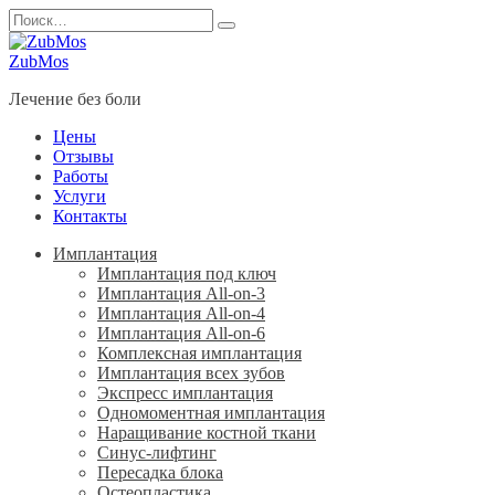
Перейти
Search
к
for:
содержанию
ZubMos
Лечение без боли
Цены
Отзывы
Работы
Услуги
Контакты
Имплантация
Имплантация под ключ
Имплантация All-on-3
Имплантация All-on-4
Имплантация All-on-6
Комплексная имплантация
Имплантация всех зубов
Экспресс имплантация
Одномоментная имплантация
Наращивание костной ткани
Синус-лифтинг
Пересадка блока
Остеопластика