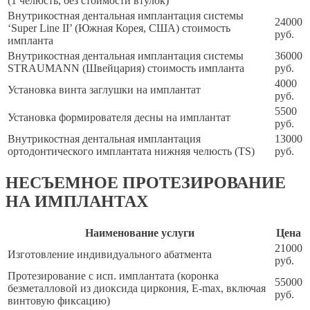
(1 челюсть, без стоимости втулок)
Внутрикостная дентальная имплантация системы
24000
‘Super Line II’ (Южная Корея, США) стоимость
руб.
импланта
Внутрикостная дентальная имплантация системы
36000
STRAUMANN (Швейцария) стоимость импланта
руб.
4000
Установка винта заглушки на имплантат
руб.
5500
Установка формирователя десны на имплантат
руб.
Внутрикостная дентальная имплантация
13000
ортодонтического имплантата нижняя челюсть (TS)
руб.
НЕСЪЕМНОЕ ПРОТЕЗИРОВАНИЕ
НА ИМПЛАНТАХ
Наименование услуги
Цена
21000
Изготовление индивидуального абатмента
руб.
Протезирование с исп. имплантата (коронка
55000
безметалловой из диоксида циркония, E-max, включая
руб.
винтовую фиксацию)