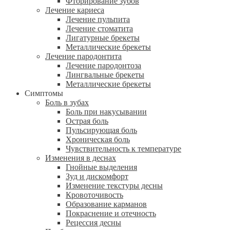
Фторирование зубов
Лечение кариеса
Лечение пульпита
Лечение стоматита
Лигатурные брекеты
Металлические брекеты
Лечение пародонтита
Лечение пародонтоза
Лингвальные брекеты
Металлические брекеты
Симптомы
Боль в зубах
Боль при накусывании
Острая боль
Пульсирующая боль
Хроническая боль
Чувствительность к температуре
Изменения в деснах
Гнойные выделения
Зуд и дискомфорт
Изменение текстуры десны
Кровоточивость
Образование карманов
Покраснение и отечность
Рецессия десны