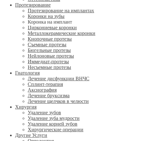
Протезирование
Протезирование на имплантах
Коронки на зубы
Коронка на имплант
Циркониевые коронки
Металлокерамические коронки
Кнопочные протезы
Съемные протезы
Бюгельные протезы
Нейлоновые протезы
Иммедиат-протезы
Несъемные протезы
Гнатология
Лечение дисфункции ВНЧС
Сплинт-терапия
Аксиография
Лечение бруксизма
Лечение щелчков в челюсти
Хирургия
Удаление зубов
Удаление зуба мудрости
Удаление корней зубов
Хирургические операции
Другие Услуги
Ортодонтия