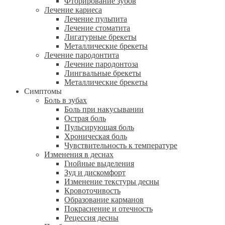
Фторирование зубов
Лечение кариеса
Лечение пульпита
Лечение стоматита
Лигатурные брекеты
Металлические брекеты
Лечение пародонтита
Лечение пародонтоза
Лингвальные брекеты
Металлические брекеты
Симптомы
Боль в зубах
Боль при накусывании
Острая боль
Пульсирующая боль
Хроническая боль
Чувствительность к температуре
Изменения в деснах
Гнойные выделения
Зуд и дискомфорт
Изменение текстуры десны
Кровоточивость
Образование карманов
Покраснение и отечность
Рецессия десны