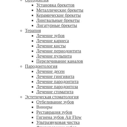
Установка брекетов
Металлические брекеты
Керамические брекеты
Лингвальные брекеты
Лигатурные брекеты
Терапия
Лечение зубов
Лечение кариеса
Лечение кисты
Лечение периодонтита
Лечение пульпита
Перелечивание каналов
Пародонтология
Лечение десен
Лечение гингивита
Лечение пародонтита
Лечение пародонтоза
Лечение стоматита
Эстетическая стоматология
Отбеливание зубов
Виниры
Реставрация зубов
Гигиена зубов Air Flow
Ультразвуковая чистка