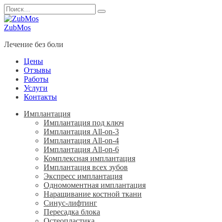
Перейти
Search
к
for:
содержанию
ZubMos
Лечение без боли
Цены
Отзывы
Работы
Услуги
Контакты
Имплантация
Имплантация под ключ
Имплантация All-on-3
Имплантация All-on-4
Имплантация All-on-6
Комплексная имплантация
Имплантация всех зубов
Экспресс имплантация
Одномоментная имплантация
Наращивание костной ткани
Синус-лифтинг
Пересадка блока
Остеопластика