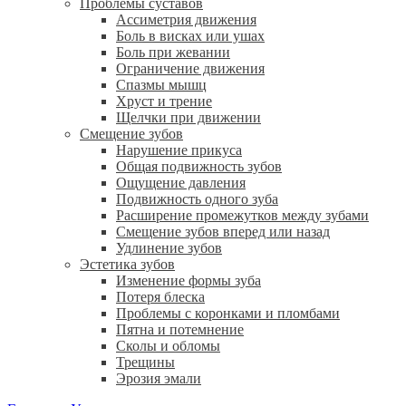
Проблемы суставов
Ассиметрия движения
Боль в висках или ушах
Боль при жевании
Ограничение движения
Спазмы мышц
Хруст и трение
Щелчки при движении
Смещение зубов
Нарушение прикуса
Общая подвижность зубов
Ощущение давления
Подвижность одного зуба
Расширение промежутков между зубами
Смещение зубов вперед или назад
Удлинение зубов
Эстетика зубов
Изменение формы зуба
Потеря блеска
Проблемы с коронками и пломбами
Пятна и потемнение
Сколы и обломы
Трещины
Эрозия эмали