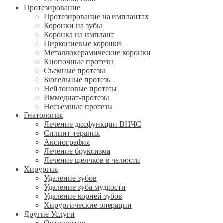
Протезирование
Протезирование на имплантах
Коронки на зубы
Коронка на имплант
Циркониевые коронки
Металлокерамические коронки
Кнопочные протезы
Съемные протезы
Бюгельные протезы
Нейлоновые протезы
Иммедиат-протезы
Несъемные протезы
Гнатология
Лечение дисфункции ВНЧС
Сплинт-терапия
Аксиография
Лечение бруксизма
Лечение щелчков в челюсти
Хирургия
Удаление зубов
Удаление зуба мудрости
Удаление корней зубов
Хирургические операции
Другие Услуги
Ортодонтия