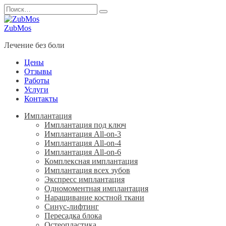
Перейти
Search
к
for:
содержанию
ZubMos
Лечение без боли
Цены
Отзывы
Работы
Услуги
Контакты
Имплантация
Имплантация под ключ
Имплантация All-on-3
Имплантация All-on-4
Имплантация All-on-6
Комплексная имплантация
Имплантация всех зубов
Экспресс имплантация
Одномоментная имплантация
Наращивание костной ткани
Синус-лифтинг
Пересадка блока
Остеопластика