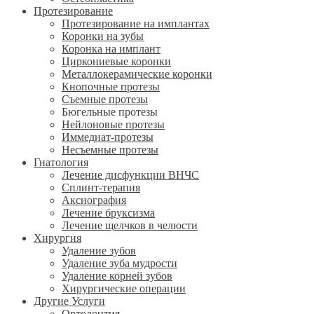
Протезирование
Протезирование на имплантах
Коронки на зубы
Коронка на имплант
Циркониевые коронки
Металлокерамические коронки
Кнопочные протезы
Съемные протезы
Бюгельные протезы
Нейлоновые протезы
Иммедиат-протезы
Несъемные протезы
Гнатология
Лечение дисфункции ВНЧС
Сплинт-терапия
Аксиография
Лечение бруксизма
Лечение щелчков в челюсти
Хирургия
Удаление зубов
Удаление зуба мудрости
Удаление корней зубов
Хирургические операции
Другие Услуги
Ортодонтия