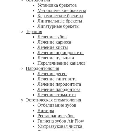
Установка брекетов
Металлические брекеты
Керамические брекеты
Лингвальные брекеты
Лигатурные брекеты
Терапия
Лечение зубов
Лечение кариеса
Лечение кисты
Лечение периодонтита
Лечение пульпита
Перелечивание каналов
Пародонтология
Лечение десен
Лечение гингивита
Лечение пародонтита
Лечение пародонтоза
Лечение стоматита
Эстетическая стоматология
Отбеливание зубов
Виниры
Реставрация зубов
Гигиена зубов Air Flow
Ультразвуковая чистка