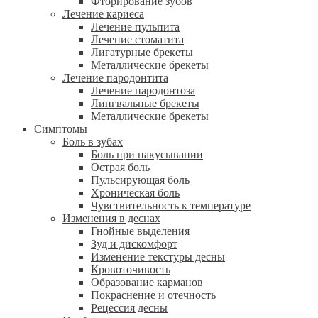
Фторирование зубов
Лечение кариеса
Лечение пульпита
Лечение стоматита
Лигатурные брекеты
Металлические брекеты
Лечение пародонтита
Лечение пародонтоза
Лингвальные брекеты
Металлические брекеты
Симптомы
Боль в зубах
Боль при накусывании
Острая боль
Пульсирующая боль
Хроническая боль
Чувствительность к температуре
Изменения в деснах
Гнойные выделения
Зуд и дискомфорт
Изменение текстуры десны
Кровоточивость
Образование карманов
Покраснение и отечность
Рецессия десны