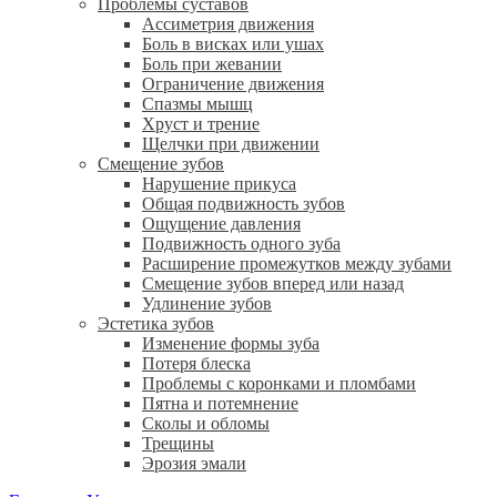
Проблемы суставов
Ассиметрия движения
Боль в висках или ушах
Боль при жевании
Ограничение движения
Спазмы мышц
Хруст и трение
Щелчки при движении
Смещение зубов
Нарушение прикуса
Общая подвижность зубов
Ощущение давления
Подвижность одного зуба
Расширение промежутков между зубами
Смещение зубов вперед или назад
Удлинение зубов
Эстетика зубов
Изменение формы зуба
Потеря блеска
Проблемы с коронками и пломбами
Пятна и потемнение
Сколы и обломы
Трещины
Эрозия эмали