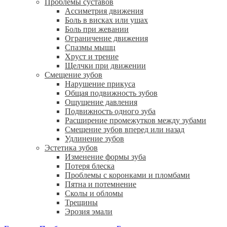
Проблемы суставов
Ассиметрия движения
Боль в висках или ушах
Боль при жевании
Ограничение движения
Спазмы мышц
Хруст и трение
Щелчки при движении
Смещение зубов
Нарушение прикуса
Общая подвижность зубов
Ощущение давления
Подвижность одного зуба
Расширение промежутков между зубами
Смещение зубов вперед или назад
Удлинение зубов
Эстетика зубов
Изменение формы зуба
Потеря блеска
Проблемы с коронками и пломбами
Пятна и потемнение
Сколы и обломы
Трещины
Эрозия эмали