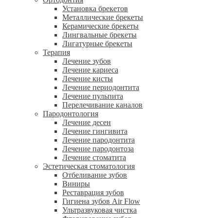
Установка брекетов
Металлические брекеты
Керамические брекеты
Лингвальные брекеты
Лигатурные брекеты
Терапия
Лечение зубов
Лечение кариеса
Лечение кисты
Лечение периодонтита
Лечение пульпита
Перелечивание каналов
Пародонтология
Лечение десен
Лечение гингивита
Лечение пародонтита
Лечение пародонтоза
Лечение стоматита
Эстетическая стоматология
Отбеливание зубов
Виниры
Реставрация зубов
Гигиена зубов Air Flow
Ультразвуковая чистка