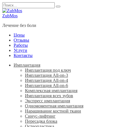
Перейти
Search
к
for:
содержанию
ZubMos
Лечение без боли
Цены
Отзывы
Работы
Услуги
Контакты
Имплантация
Имплантация под ключ
Имплантация All-on-3
Имплантация All-on-4
Имплантация All-on-6
Комплексная имплантация
Имплантация всех зубов
Экспресс имплантация
Одномоментная имплантация
Наращивание костной ткани
Синус-лифтинг
Пересадка блока
Остеопластика