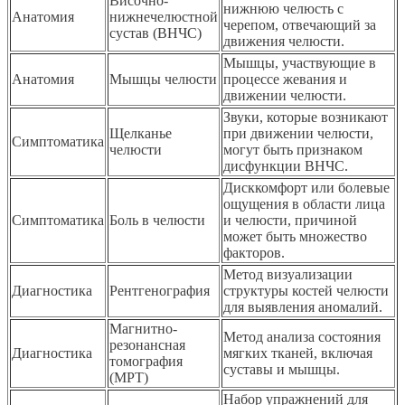
Височно-
нижнюю челюсть с
Анатомия
нижнечелюстной
черепом, отвечающий за
сустав (ВНЧС)
движения челюсти.
Мышцы, участвующие в
Анатомия
Мышцы челюсти
процессе жевания и
движении челюсти.
Звуки, которые возникают
Щелканье
при движении челюсти,
Симптоматика
челюсти
могут быть признаком
дисфункции ВНЧС.
Дисккомфорт или болевые
ощущения в области лица
Симптоматика
Боль в челюсти
и челюсти, причиной
может быть множество
факторов.
Метод визуализации
Диагностика
Рентгенография
структуры костей челюсти
для выявления аномалий.
Магнитно-
Метод анализа состояния
резонансная
Диагностика
мягких тканей, включая
томография
суставы и мышцы.
(МРТ)
Набор упражнений для