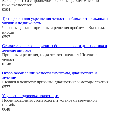
Как справиться с проблемой: челюсть щелкает Височно-
нижнечелюстной
0
504
Тренировки для укрепления челюсти избавься от щелканья и
улучшай подвижность
Челюсть щелкает: причины и решения проблемы Вы когда-
нибудь
0
597
Стоматологические причины боли в челюсти диагностика и
лечение щелчков
Причины и решения, когда челюсть щелкает Щелчки в
челюсти
0
1.4к.
Обзор заболеваний челюсти симптомы, диагностика и
лечение
Щелчки в челюсти: причины, диагностика и методы лечения
0
577
Улучшение здоровья полости рта
После посещения стоматолога и установки временной
пломбы
0
648