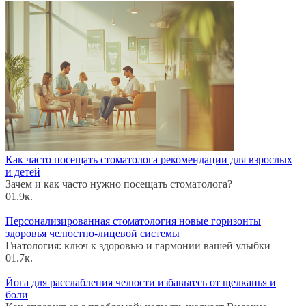
Как часто посещать стоматолога рекомендации для взрослых
и детей
Зачем и как часто нужно посещать стоматолога?
0
1.9к.
Персонализированная стоматология новые горизонты
здоровья челюстно-лицевой системы
Гнатология: ключ к здоровью и гармонии вашей улыбки
0
1.7к.
Йога для расслабления челюсти избавьтесь от щелканья и
боли