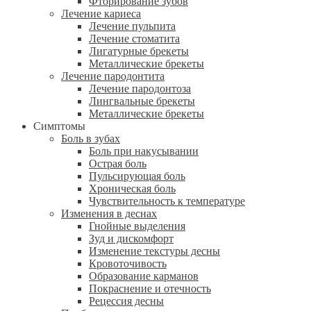
Фторирование зубов
Лечение кариеса
Лечение пульпита
Лечение стоматита
Лигатурные брекеты
Металлические брекеты
Лечение пародонтита
Лечение пародонтоза
Лингвальные брекеты
Металлические брекеты
Симптомы
Боль в зубах
Боль при накусывании
Острая боль
Пульсирующая боль
Хроническая боль
Чувствительность к температуре
Изменения в деснах
Гнойные выделения
Зуд и дискомфорт
Изменение текстуры десны
Кровоточивость
Образование карманов
Покраснение и отечность
Рецессия десны