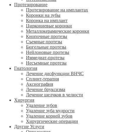
Протезирование
Протезирование на имплантах
Коронки на зубы
Коронка на имплант
Циркониевые коронки
Металлокерамические коронки
Кнопочные протезы
Съемные протезы
Бюгельные протезы
Нейлоновые протезы
Иммедиат-протезы
Несъемные протезы
Гнатология
Лечение дисфункции ВНЧС
Сплинт-терапия
Аксиография
Лечение бруксизма
Лечение щелчков в челюсти
Хирургия
Удаление зубов
Удаление зуба мудрости
Удаление корней зубов
Хирургические операции
Другие Услуги
Ортодонтия