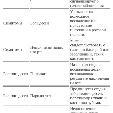
сигнализирует о
начале заболевания.
Указывает на
возможное
воспаление или
Симптомы
Боль десен
присутствие
инфекции в ротовой
полости.
Может
свидетельствовать о
Неприятный запах
Симптомы
наличии бактерий или
изо рта
заболеваний, таких
как гингивит.
Начальная стадия
воспаления десен,
Болезни десен
Гингивит
возникающая в
результате накопления
налета.
Продвинутая стадия
заболевания десен,
Болезни десен
Пародонтит
поражающая ткани и
кости под зубами.
Недостаточное