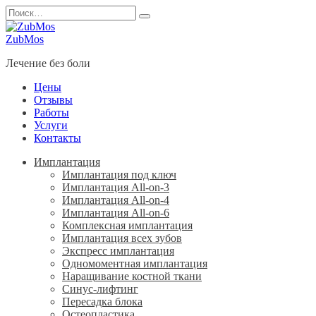
Перейти
Search
к
for:
содержанию
ZubMos
Лечение без боли
Цены
Отзывы
Работы
Услуги
Контакты
Имплантация
Имплантация под ключ
Имплантация All-on-3
Имплантация All-on-4
Имплантация All-on-6
Комплексная имплантация
Имплантация всех зубов
Экспресс имплантация
Одномоментная имплантация
Наращивание костной ткани
Синус-лифтинг
Пересадка блока
Остеопластика