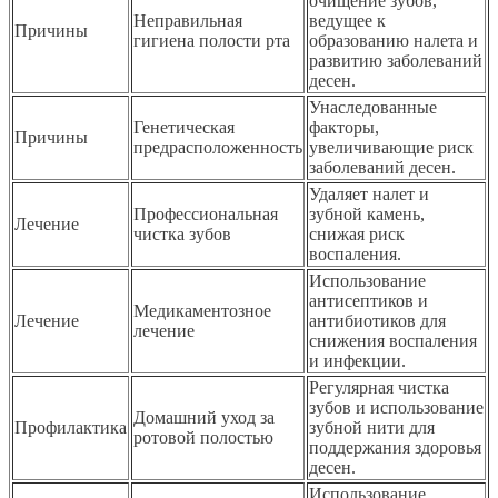
очищение зубов,
Неправильная
ведущее к
Причины
гигиена полости рта
образованию налета и
развитию заболеваний
десен.
Унаследованные
Генетическая
факторы,
Причины
предрасположенность
увеличивающие риск
заболеваний десен.
Удаляет налет и
Профессиональная
зубной камень,
Лечение
чистка зубов
снижая риск
воспаления.
Использование
антисептиков и
Медикаментозное
Лечение
антибиотиков для
лечение
снижения воспаления
и инфекции.
Регулярная чистка
зубов и использование
Домашний уход за
Профилактика
зубной нити для
ротовой полостью
поддержания здоровья
десен.
Использование