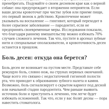
пренебрегать. Подумайте о своем десневом крае как о верной
собаке: она предупреждает о вторжении неприятеля. Если
ваши десны кровоточат при чистке зубов или приеме пищи,
это первый звонок к действию. Кровотечение может
указывать на воспаление — гингивит, который переходит в
более серьезное заболевание — пародонтит, если не
предпринять своевременные меры. Исследования показали,
что благодаря раннему вмешательству можно избежать 70%
случаев сложного лечения. Так что, пустите в арсенал зубные
нити и специальные ополаскиватели, и кровоточивость десен
останется в прошлом.
Боль десен: откуда она берется?
Боль десен не возникает на пустом месте. Представьте себе
режущую боль, словно нож, на струнах нервных окончаний.
Чаще всего это связано с недостаточной гигиеной полости
рта, что приводит к образованию зубного налета и камня.
Возможно, боль сигнализирует о скрытом кариесе под десной
или начальной стадии пародонтита. Чем раньше выявить
источник боли и приступить к лечению, тем легче будет
избежать осложнений. Так что, если у вас болят десны — пора
навестить стоматолога.