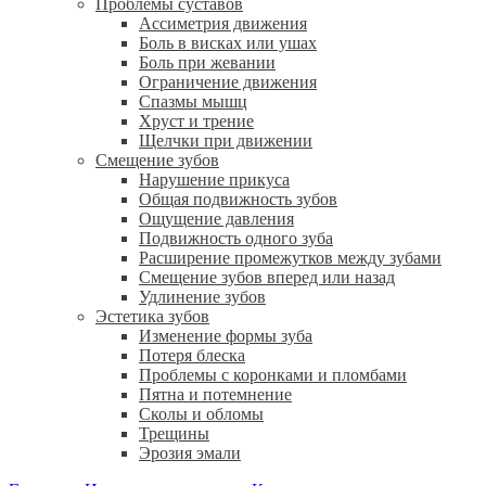
Проблемы суставов
Ассиметрия движения
Боль в висках или ушах
Боль при жевании
Ограничение движения
Спазмы мышц
Хруст и трение
Щелчки при движении
Смещение зубов
Нарушение прикуса
Общая подвижность зубов
Ощущение давления
Подвижность одного зуба
Расширение промежутков между зубами
Смещение зубов вперед или назад
Удлинение зубов
Эстетика зубов
Изменение формы зуба
Потеря блеска
Проблемы с коронками и пломбами
Пятна и потемнение
Сколы и обломы
Трещины
Эрозия эмали