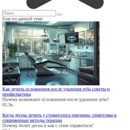
Search
for:
Еще по данной теме
Как лечить осложнения после удаления зуба советы и
профилактика
Почему возникают осложнения после удаления зуба?
0
1.3к.
Когда десны лечить у стоматолога причины, симптомы и
современные методы терапии
Почему болит десна и как с этим справиться?