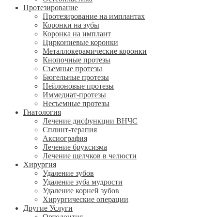
Протезирование
Протезирование на имплантах
Коронки на зубы
Коронка на имплант
Циркониевые коронки
Металлокерамические коронки
Кнопочные протезы
Съемные протезы
Бюгельные протезы
Нейлоновые протезы
Иммедиат-протезы
Несъемные протезы
Гнатология
Лечение дисфункции ВНЧС
Сплинт-терапия
Аксиография
Лечение бруксизма
Лечение щелчков в челюсти
Хирургия
Удаление зубов
Удаление зуба мудрости
Удаление корней зубов
Хирургические операции
Другие Услуги
Ортодонтия