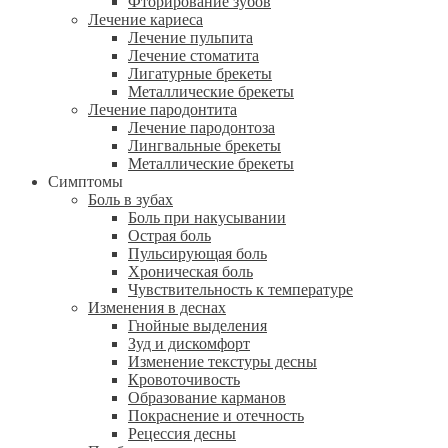
Фторирование зубов
Лечение кариеса
Лечение пульпита
Лечение стоматита
Лигатурные брекеты
Металлические брекеты
Лечение пародонтита
Лечение пародонтоза
Лингвальные брекеты
Металлические брекеты
Симптомы
Боль в зубах
Боль при накусывании
Острая боль
Пульсирующая боль
Хроническая боль
Чувствительность к температуре
Изменения в деснах
Гнойные выделения
Зуд и дискомфорт
Изменение текстуры десны
Кровоточивость
Образование карманов
Покраснение и отечность
Рецессия десны