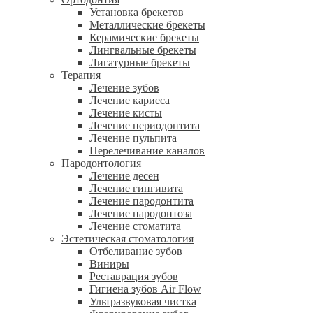
Установка брекетов
Металлические брекеты
Керамические брекеты
Лингвальные брекеты
Лигатурные брекеты
Терапия
Лечение зубов
Лечение кариеса
Лечение кисты
Лечение периодонтита
Лечение пульпита
Перелечивание каналов
Пародонтология
Лечение десен
Лечение гингивита
Лечение пародонтита
Лечение пародонтоза
Лечение стоматита
Эстетическая стоматология
Отбеливание зубов
Виниры
Реставрация зубов
Гигиена зубов Air Flow
Ультразвуковая чистка