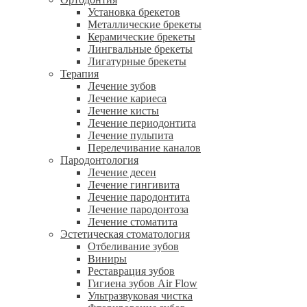
Установка брекетов
Металлические брекеты
Керамические брекеты
Лингвальные брекеты
Лигатурные брекеты
Терапия
Лечение зубов
Лечение кариеса
Лечение кисты
Лечение периодонтита
Лечение пульпита
Перелечивание каналов
Пародонтология
Лечение десен
Лечение гингивита
Лечение пародонтита
Лечение пародонтоза
Лечение стоматита
Эстетическая стоматология
Отбеливание зубов
Виниры
Реставрация зубов
Гигиена зубов Air Flow
Ультразвуковая чистка