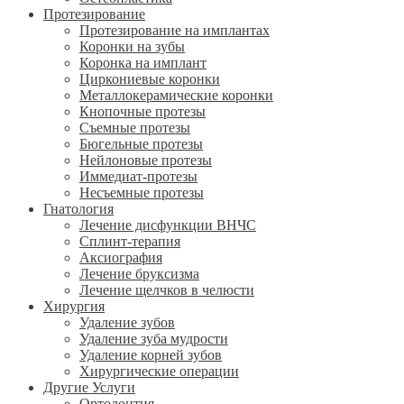
Протезирование
Протезирование на имплантах
Коронки на зубы
Коронка на имплант
Циркониевые коронки
Металлокерамические коронки
Кнопочные протезы
Съемные протезы
Бюгельные протезы
Нейлоновые протезы
Иммедиат-протезы
Несъемные протезы
Гнатология
Лечение дисфункции ВНЧС
Сплинт-терапия
Аксиография
Лечение бруксизма
Лечение щелчков в челюсти
Хирургия
Удаление зубов
Удаление зуба мудрости
Удаление корней зубов
Хирургические операции
Другие Услуги
Ортодонтия