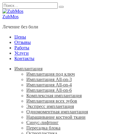
Перейти
Search
к
for:
содержанию
ZubMos
Лечение без боли
Цены
Отзывы
Работы
Услуги
Контакты
Имплантация
Имплантация под ключ
Имплантация All-on-3
Имплантация All-on-4
Имплантация All-on-6
Комплексная имплантация
Имплантация всех зубов
Экспресс имплантация
Одномоментная имплантация
Наращивание костной ткани
Синус-лифтинг
Пересадка блока
Остеопластика