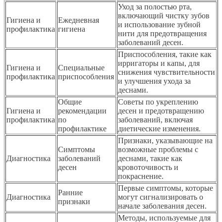
Уход за полостью рта,
включающий чистку зубов
Гигиена и
Ежедневная
и использование зубной
профилактика
гигиена
нити для предотвращения
заболеваний десен.
Приспособления, такие как
ирригаторы и капы, для
Гигиена и
Специальные
снижения чувствительности
профилактика
приспособления
и улучшения ухода за
деснами.
Общие
Советы по укреплению
Гигиена и
рекомендации
десен и предотвращению
профилактика
по
заболеваний, включая
профилактике
диетические изменения.
Признаки, указывающие на
Симптомы
возможные проблемы с
Диагностика
заболеваний
деснами, такие как
десен
кровоточивость и
покраснение.
Первые симптомы, которые
Ранние
Диагностика
могут сигнализировать о
признаки
начале заболевания десен.
Методы, используемые для