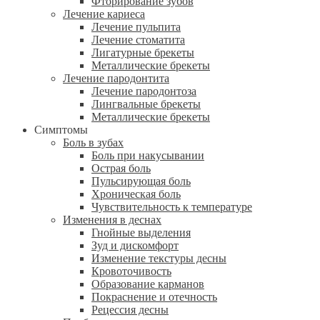
Фторирование зубов
Лечение кариеса
Лечение пульпита
Лечение стоматита
Лигатурные брекеты
Металлические брекеты
Лечение пародонтита
Лечение пародонтоза
Лингвальные брекеты
Металлические брекеты
Симптомы
Боль в зубах
Боль при накусывании
Острая боль
Пульсирующая боль
Хроническая боль
Чувствительность к температуре
Изменения в деснах
Гнойные выделения
Зуд и дискомфорт
Изменение текстуры десны
Кровоточивость
Образование карманов
Покраснение и отечность
Рецессия десны