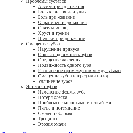
Проблемы суставов
Ассиметрия движения
Боль в висках или ушах
Боль при жевании
Ограничение движения
Спазмы мышц
Хруст и трение
Щелчки при движении
Смещение зубов
Нарушение прикуса
Общая подвижность зубов
Ощущение давления
Подвижность одного зуба
Расширение промежутков между зубами
Смещение зубов вперед или назад
Удлинение зубов
Эстетика зубов
Изменение формы зуба
Потеря блеска
Проблемы с коронками и пломбами
Пятна и потемнение
Сколы и обломы
Трещины
Эрозия эмали