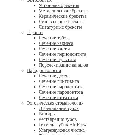
Установка брекетов
Металлические брекеты
Керамические брекеты
Лингвальные брекеты
Лигатурные брекеты
Терапия
Лечение зубов
Лечение кариеса
Лечение кисты
Лечение периодонтита
Лечение пульпита
Перелечивание каналов
Пародонтология
Лечение десен
Лечение гингивита
Лечение пародонтита
Лечение пародонтоза
Лечение стоматита
Эстетическая стоматология
Отбеливание зубов
Виниры
Реставрация зубов
Гигиена зубов Air Flow
Ультразвуковая чистка