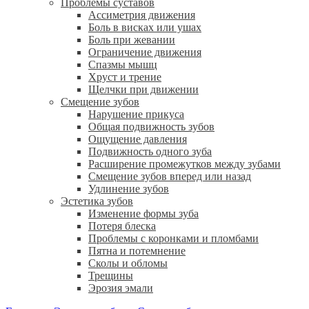
Проблемы суставов
Ассиметрия движения
Боль в висках или ушах
Боль при жевании
Ограничение движения
Спазмы мышц
Хруст и трение
Щелчки при движении
Смещение зубов
Нарушение прикуса
Общая подвижность зубов
Ощущение давления
Подвижность одного зуба
Расширение промежутков между зубами
Смещение зубов вперед или назад
Удлинение зубов
Эстетика зубов
Изменение формы зуба
Потеря блеска
Проблемы с коронками и пломбами
Пятна и потемнение
Сколы и обломы
Трещины
Эрозия эмали