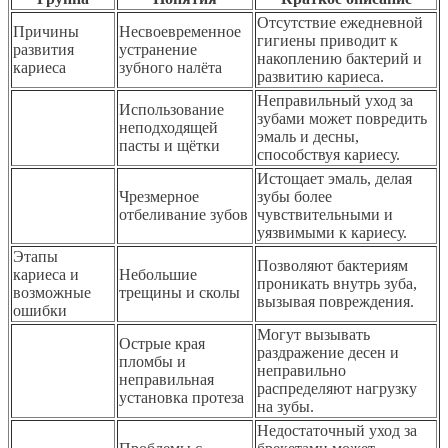
Отсутствие ежедневной
Причины
Несвоевременное
гигиены приводит к
развития
устранение
накоплению бактерий и
кариеса
зубного налёта
развитию кариеса.
Неправильный уход за
Использование
зубами может повредить
неподходящей
эмаль и десны,
пасты и щётки
способствуя кариесу.
Истощает эмаль, делая
Чрезмерное
зубы более
отбеливание зубов
чувствительными и
уязвимыми к кариесу.
Этапы
Позволяют бактериям
кариеса и
Небольшие
проникать внутрь зуба,
возможные
трещины и сколы
вызывая повреждения.
ошибки
Могут вызывать
Острые края
раздражение десен и
пломбы и
неправильно
неправильная
распределяют нагрузку
установка протеза
на зубы.
Недостаточный уход за