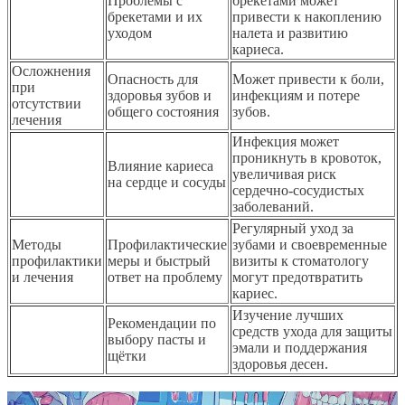
Проблемы с
брекетами может
брекетами и их
привести к накоплению
уходом
налета и развитию
кариеса.
Осложнения
Опасность для
Может привести к боли,
при
здоровья зубов и
инфекциям и потере
отсутствии
общего состояния
зубов.
лечения
Инфекция может
проникнуть в кровоток,
Влияние кариеса
увеличивая риск
на сердце и сосуды
сердечно-сосудистых
заболеваний.
Регулярный уход за
Методы
Профилактические
зубами и своевременные
профилактики
меры и быстрый
визиты к стоматологу
и лечения
ответ на проблему
могут предотвратить
кариес.
Изучение лучших
Рекомендации по
средств ухода для защиты
выбору пасты и
эмали и поддержания
щётки
здоровья десен.