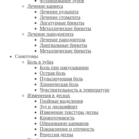
Фторирование зубов
Лечение кариеса
Лечение пульпита
Лечение стоматита
Лигатурные брекеты
Металлические брекеты
Лечение пародонтита
Лечение пародонтоза
Лингвальные брекеты
Металлические брекеты
Симптомы
Боль в зубах
Боль при накусывании
Острая боль
Пульсирующая боль
Хроническая боль
Чувствительность к температуре
Изменения в деснах
Гнойные выделения
Зуд и дискомфорт
Изменение текстуры десны
Кровоточивость
Образование карманов
Покраснение и отечность
Рецессия десны