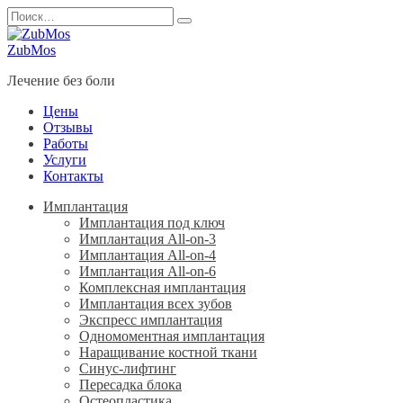
Перейти
Search
к
for:
содержанию
ZubMos
Лечение без боли
Цены
Отзывы
Работы
Услуги
Контакты
Имплантация
Имплантация под ключ
Имплантация All-on-3
Имплантация All-on-4
Имплантация All-on-6
Комплексная имплантация
Имплантация всех зубов
Экспресс имплантация
Одномоментная имплантация
Наращивание костной ткани
Синус-лифтинг
Пересадка блока
Остеопластика