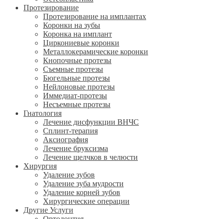
Протезирование
Протезирование на имплантах
Коронки на зубы
Коронка на имплант
Циркониевые коронки
Металлокерамические коронки
Кнопочные протезы
Съемные протезы
Бюгельные протезы
Нейлоновые протезы
Иммедиат-протезы
Несъемные протезы
Гнатология
Лечение дисфункции ВНЧС
Сплинт-терапия
Аксиография
Лечение бруксизма
Лечение щелчков в челюсти
Хирургия
Удаление зубов
Удаление зуба мудрости
Удаление корней зубов
Хирургические операции
Другие Услуги
Ортодонтия