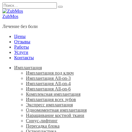
Перейти
Search
к
for:
содержанию
ZubMos
Лечение без боли
Цены
Отзывы
Работы
Услуги
Контакты
Имплантация
Имплантация под ключ
Имплантация All-on-3
Имплантация All-on-4
Имплантация All-on-6
Комплексная имплантация
Имплантация всех зубов
Экспресс имплантация
Одномоментная имплантация
Наращивание костной ткани
Синус-лифтинг
Пересадка блока
Остеопластика