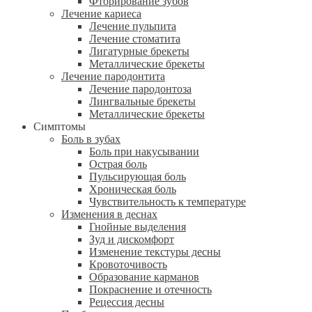
Фторирование зубов
Лечение кариеса
Лечение пульпита
Лечение стоматита
Лигатурные брекеты
Металлические брекеты
Лечение пародонтита
Лечение пародонтоза
Лингвальные брекеты
Металлические брекеты
Симптомы
Боль в зубах
Боль при накусывании
Острая боль
Пульсирующая боль
Хроническая боль
Чувствительность к температуре
Изменения в деснах
Гнойные выделения
Зуд и дискомфорт
Изменение текстуры десны
Кровоточивость
Образование карманов
Покраснение и отечность
Рецессия десны