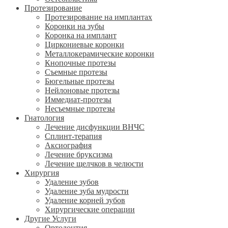
Протезирование
Протезирование на имплантах
Коронки на зубы
Коронка на имплант
Циркониевые коронки
Металлокерамические коронки
Кнопочные протезы
Съемные протезы
Бюгельные протезы
Нейлоновые протезы
Иммедиат-протезы
Несъемные протезы
Гнатология
Лечение дисфункции ВНЧС
Сплинт-терапия
Аксиография
Лечение бруксизма
Лечение щелчков в челюсти
Хирургия
Удаление зубов
Удаление зуба мудрости
Удаление корней зубов
Хирургические операции
Другие Услуги
Ортодонтия