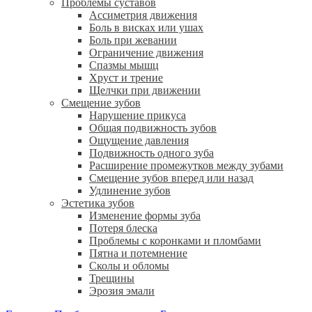
Проблемы суставов
Ассиметрия движения
Боль в висках или ушах
Боль при жевании
Ограничение движения
Спазмы мышц
Хруст и трение
Щелчки при движении
Смещение зубов
Нарушение прикуса
Общая подвижность зубов
Ощущение давления
Подвижность одного зуба
Расширение промежутков между зубами
Смещение зубов вперед или назад
Удлинение зубов
Эстетика зубов
Изменение формы зуба
Потеря блеска
Проблемы с коронками и пломбами
Пятна и потемнение
Сколы и обломы
Трещины
Эрозия эмали