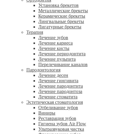
Установка брекетов
Металлические брекеты
Керамические брекеты
Лингвальные брекеты
Лигатурные брекеты
Терапия
Лечение зубов
Лечение кариеса
Лечение кисты
Лечение периодонтита
Лечение пульпита
Перелечивание каналов
Пародонтология
Лечение десен
Лечение гингивита
Лечение пародонтита
Лечение пародонтоза
Лечение стоматита
Эстетическая стоматология
Отбеливание зубов
Виниры
Реставрация зубов
Гигиена зубов Air Flow
Ультразвуковая чистка